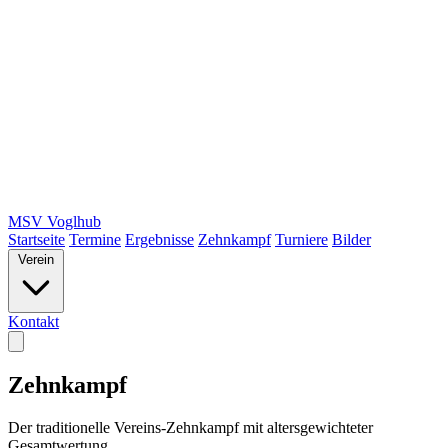
MSV Voglhub
Startseite
Termine
Ergebnisse
Zehnkampf
Turniere
Bilder
Verein
Kontakt
Zehnkampf
Der traditionelle Vereins-Zehnkampf mit altersgewichteter
Gesamtwertung.