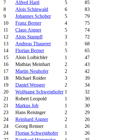
7
Alfred Hartl
5
85
8
Alois Schinwald
6
83
9
Johannes Schober
5
79
10
Franz Berner
4
75
11
Claus Aigner
5
74
12
Alois Stampfl
3
72
13
Andreas Thauerer
3
68
14
Florian Berner
5
65
15
Alois Loibichler
1
47
16
Mathias Meinhart
2
43
17
Martin Neuhofer
2
42
18
Michael Roider
3
39
19
Daniel Wenger
2
34
20
Wolfgang Schweighofer
1
32
21
Robert Leopold
1
30
21
Markus Job
1
30
23
Hans Reisinger
2
29
24
Reinhard Aigner
2
26
24
Georg Renner
1
26
24
Florian Schweighofer
1
26
27
Reinhard Hintereder
1
25