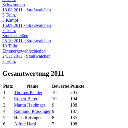
Schwimmen
18.08.2011
· Straßwalchen
5 Teiln.
3 Kampf
15.09.2011
· Straßwalchen
7 Teiln.
Stockschießen
25.10.2011
· Straßwalchen
13 Teiln.
Zimmergewehrschießen
24.11.2011
· Straßwalchen
7 Teiln.
Gesamtwertung 2011
Platz
Name
Bewerbe
Punkte
1
Thomas Pichler
10
205
2
Robert Berer
10
194
3
Martin Haidinger
9
188
4
Raimund Prossinger
9
187
5
Hans Reisinger
8
135
6
Alfred Hartl
7
108