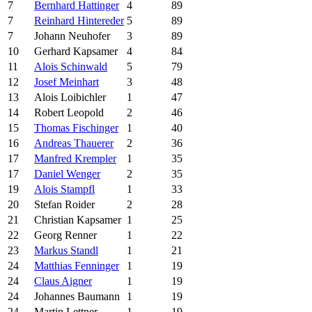
7
Bernhard Hattinger
4
89
7
Reinhard Hintereder
5
89
7
Johann Neuhofer
3
89
10
Gerhard Kapsamer
4
84
11
Alois Schinwald
5
79
12
Josef Meinhart
3
48
13
Alois Loibichler
1
47
14
Robert Leopold
2
46
15
Thomas Fischinger
1
40
16
Andreas Thauerer
2
36
17
Manfred Krempler
1
35
17
Daniel Wenger
2
35
19
Alois Stampfl
1
33
20
Stefan Roider
2
28
21
Christian Kapsamer
1
25
22
Georg Renner
1
22
23
Markus Standl
1
21
24
Matthias Fenninger
1
19
24
Claus Aigner
1
19
24
Johannes Baumann
1
19
24
Martin Lettner
1
19