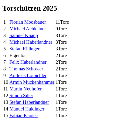
Torschützen 2025
1
Florian Moosbauer
11
Tore
2
Michael Achleitner
9
Tore
3
Samuel Knapp
3
Tore
4
Michael Haberlandner
3
Tore
5
Stefan Rillinger
3
Tore
6
Eigentor
2
Tore
7
Felix Haberlandner
2
Tore
8
Thomas Schosser
2
Tore
9
Andreas Loibichler
1
Tore
10
Armin Muckenhammer
1
Tore
11
Martin Neuhofer
1
Tore
12
Simon Siller
1
Tore
13
Stefan Haberlandner
1
Tore
14
Manuel Haidinger
1
Tore
15
Fabian Kupiec
1
Tore