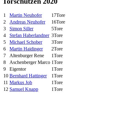
Torschützen 2020
1
Martin Neuhofer
17
Tore
2
Andreas Neuhofer
16
Tore
3
Simon Siller
5
Tore
4
Stefan Haberlandner
3
Tore
5
Michael Schober
3
Tore
6
Martin Haidinger
2
Tore
7
Altenburger Rene
1
Tore
8
Aschenberger Marco
1
Tore
9
Eigentor
1
Tore
10
Bernhard Hattinger
1
Tore
11
Markus Job
1
Tore
12
Samuel Knapp
1
Tore