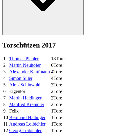
Torschützen 2017
1
Thomas Pichler
18
Tore
2
Martin Neuhofer
6
Tore
3
Alexander Kaufmann
4
Tore
4
Simon Siller
4
Tore
5
Alois Schinwald
3
Tore
6
Eigentor
2
Tore
7
Martin Haidinger
2
Tore
8
Manfred Krempler
2
Tore
9
Felix
1
Tore
10
Bernhard Hattinger
1
Tore
11
Andreas Loibichler
1
Tore
12
Georg Loibichler
1
Tore