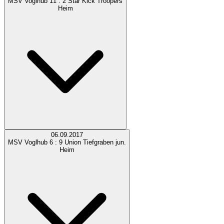
MSV Voglhub
11 : 2
Star Kick Troopers
Heim
06.09.2017
MSV Voglhub
6 : 9
Union Tiefgraben jun.
Heim