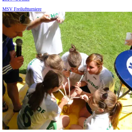
MSV Freiluftturniere