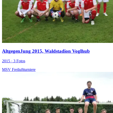
AltgegenJung 2015, Waldstadion Voglhub
2015 ·
3 Fotos
MSV Freiluftturniere