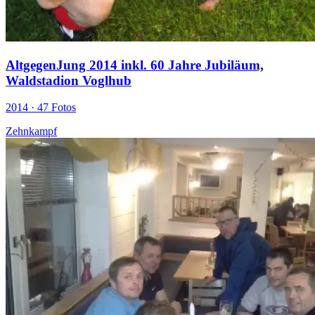
AltgegenJung 2014 inkl. 60 Jahre Jubiläum,
Waldstadion Voglhub
2014 ·
47 Fotos
Zehnkampf