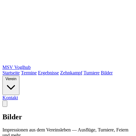
MSV Voglhub
Startseite
Termine
Ergebnisse
Zehnkampf
Turniere
Bilder
Verein
Kontakt
Bilder
Impressionen aus dem Vereinsleben — Ausflüge, Turniere, Feiern
und mehr.