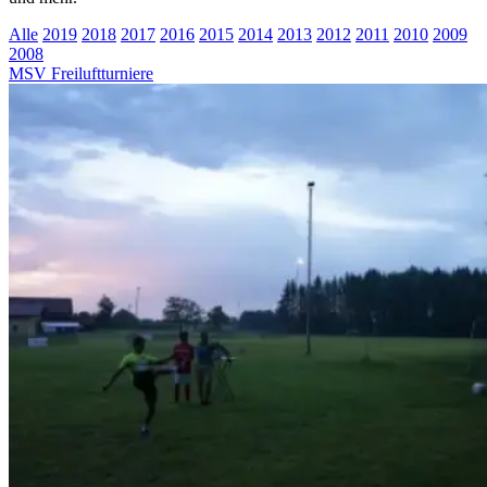
Alle
2019
2018
2017
2016
2015
2014
2013
2012
2011
2010
2009
2008
MSV Freiluftturniere