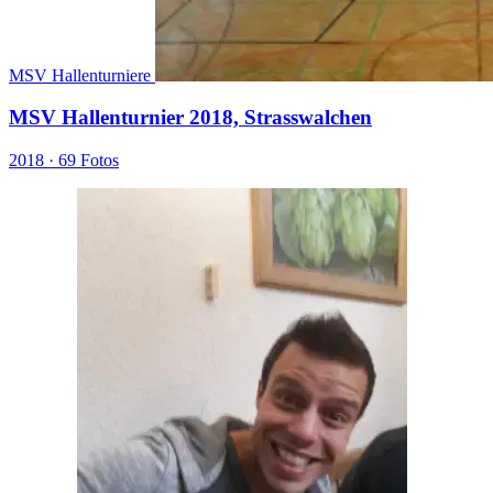
MSV Hallenturniere
MSV Hallenturnier 2018, Strasswalchen
2018 ·
69 Fotos