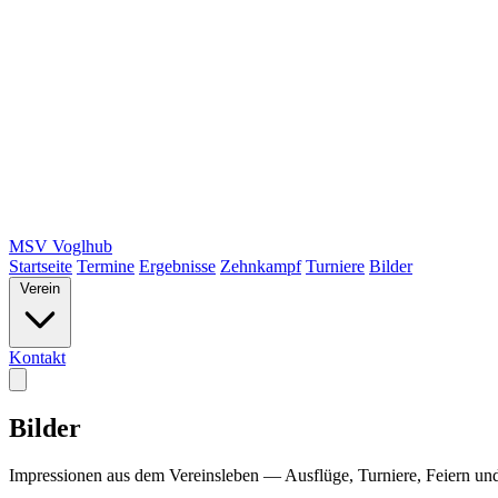
MSV Voglhub
Startseite
Termine
Ergebnisse
Zehnkampf
Turniere
Bilder
Verein
Kontakt
Bilder
Impressionen aus dem Vereinsleben — Ausflüge, Turniere, Feiern un