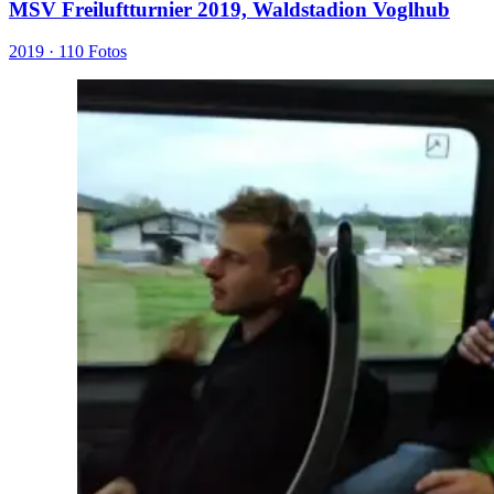
MSV Freiluftturnier 2019, Waldstadion Voglhub
2019 ·
110 Fotos