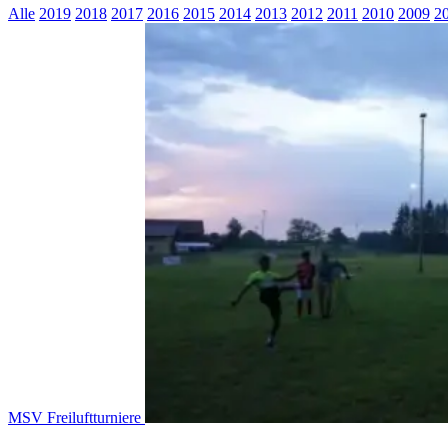
Alle
2019
2018
2017
2016
2015
2014
2013
2012
2011
2010
2009
2
MSV Freiluftturniere